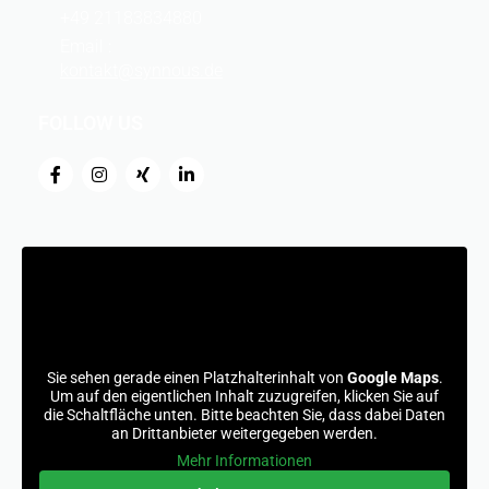
+49 21183834880
Email :
kontakt@synnous.de
FOLLOW US
F
I
X
L
a
n
i
i
c
s
n
n
e
t
g
k
b
a
e
o
g
d
o
r
i
k
a
n
-
m
-
f
i
n
Sie sehen gerade einen Platzhalterinhalt von
Google Maps
.
Um auf den eigentlichen Inhalt zuzugreifen, klicken Sie auf
die Schaltfläche unten. Bitte beachten Sie, dass dabei Daten
an Drittanbieter weitergegeben werden.
Mehr Informationen