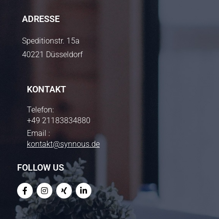
ADRESSE
Speditionstr. 15a
40221 Düsseldorf
KONTAKT
Telefon:
+49 21183834880
Email :
kontakt@synnous.de
FOLLOW US
F
I
X
L
a
n
i
i
c
s
n
n
e
t
g
k
b
a
e