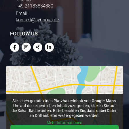
+49 21183834880
Email :
kontakt@synnous.de
FOLLOW US
F
I
X
L
a
n
i
i
c
s
n
n
e
t
g
k
b
a
e
o
g
d
o
r
i
k
a
n
-
m
-
f
i
n
Sie sehen gerade einen Platzhalterinhalt von
Google Maps
.
Um auf den eigentlichen Inhalt zuzugreifen, klicken Sie auf
die Schaltfläche unten. Bitte beachten Sie, dass dabei Daten
an Drittanbieter weitergegeben werden.
Mehr Informationen