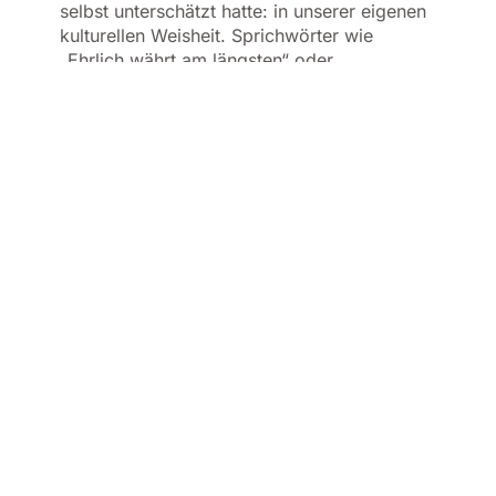
selbst unterschätzt hatte: in unserer eigenen
kulturellen Weisheit. Sprichwörter wie
„Ehrlich währt am längsten“ oder
„Schmücke Dich nicht mit fremden Federn“
übersetzen juristische Leitlinien in etwas,
das jede*r versteht. Sie verbinden Ethik mit
Bauchgefühl und schaffen Klarheit, wo oft
nur Theorie steht.
Diese Entdeckung hat meinen Blick
fundamental verändert: Wir müssen nicht
immer neu erfinden, was bereits tief in
unserer Kultur verankert ist.
KI muss uns verstehen –
nicht andersherum
Ein Gespräch mit
Dr. Dietmar Schlößer
vom
TÜV NORD hat mir gezeigt, wie schnell