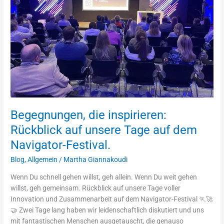
unsere
Tage
auf
dem
Navigator-
Festival.
Begegnungen, die inspirieren:
Rückblick auf unsere Tage auf dem
Navigator-Festival.
Blog
,
Allgemein
/
Martha Giannakoudi
Wenn Du schnell gehen willst, geh allein. Wenn Du weit gehen
willst, geh gemeinsam. Rückblick auf unsere Tage voller
Innovation und Zusammenarbeit auf dem Navigator-Festival 🏃🚀
🤝 Zwei Tage lang haben wir leidenschaftlich diskutiert und uns
mit fantastischen Menschen ausgetauscht, die genauso