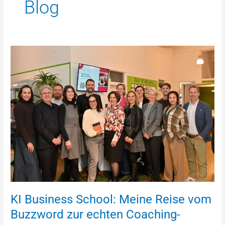
Blog
KI
Business
School:
Meine
Reise
vom
Buzzword
zur
echten
Coaching-
Kompetenz
KI Business School: Meine Reise vom
Buzzword zur echten Coaching-