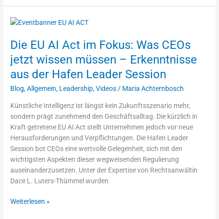
Die
EU
Die EU AI Act im Fokus: Was CEOs
AI
Act
jetzt wissen müssen – Erkenntnisse
im
aus der Hafen Leader Session
Fokus:
Was
Blog
,
Allgemein
,
Leadership
,
Videos
/
Maria Achternbosch
CEOs
Künstliche Intelligenz ist längst kein Zukunftsszenario mehr,
jetzt
sondern prägt zunehmend den Geschäftsalltag. Die kürzlich in
wissen
Kraft getretene EU AI Act stellt Unternehmen jedoch vor neue
müssen
Herausforderungen und Verpflichtungen. Die Hafen Leader
–
Session bot CEOs eine wertvolle Gelegenheit, sich mit den
Erkenntnisse
wichtigsten Aspekten dieser wegweisenden Regulierung
aus
auseinanderzusetzen. Unter der Expertise von Rechtsanwältin
der
Dace L. Luters-Thümmel wurden
Hafen
Leader
Weiterlesen »
Session