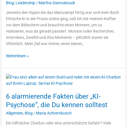
beim
Blog
,
Leadership
/
Martha Giannakoudi
Schreiben
Jenseits des Hypes Als das Manuskript fertig war und mein Buch
meines
Ethische KI in der Praxis online ging, saß ich mit meinem Kaffee
Buches
vor dem Bildschirm und brauchte einen Moment, um zu
gelernt
realisieren, was da gerade passiert. Monate voller Recherchen,
habe
Interviews, Zweifel und Aha-Momente – plötzlich waren sie
öffentlich. Mein Ziel war immer, einen klaren,
Weiterlesen »
6
alarmierende
Fakten
6 alarmierende Fakten über „KI-
über
„KI-
Psychose“, die Du kennen solltest
Psychose“,
Allgemein
,
Blog
/
Maria Achternbosch
die
Du
Ein hilfreicher Chatbot oder eine unterschätzte Gefahr? Viele
kennen