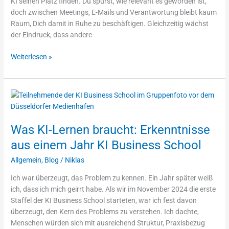
KI seinen Platz finden. Du spürst, wie relevant es geworden ist,
Breakfast
doch zwischen Meetings, E-Mails und Verantwortung bleibt kaum
des
Raum, Dich damit in Ruhe zu beschäftigen. Gleichzeitig wächst
Jahres
der Eindruck, dass andere
Weiterlesen »
Was
KI-
Lernen
Was KI-Lernen braucht: Erkenntnisse
braucht:
Erkenntnisse
aus einem Jahr KI Business School
aus
Allgemein
,
Blog
/
Niklas
einem
Jahr
Ich war überzeugt, das Problem zu kennen. Ein Jahr später weiß
KI
ich, dass ich mich geirrt habe. Als wir im November 2024 die erste
Business
Staffel der KI Business School starteten, war ich fest davon
School
überzeugt, den Kern des Problems zu verstehen. Ich dachte,
Menschen würden sich mit ausreichend Struktur, Praxisbezug