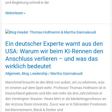
und Begleitung schnell in die
Weiterlesen »
Ein
deutscher
Ein deutscher Experte warnt aus den
Experte
warnt
USA: Warum wir beim KI-Rennen den
aus
Anschluss verlieren – und was das
den
USA:
wirklich bedeutet
Warum
Allgemein
,
Blog
,
Leadership
/
Martha Giannakoudi
wir
beim
Manchmal braucht es den Blick von außen, um zu erkennen, was
KI-
im Inneren auf dem Spiel steht. Professor Thomas Hollmann ist in
Rennen
Deutschland geboren und lebt seit mehr als drei Jahrzehnten in
den
den Vereinigten Staaten. Heute lehrt er als Marketingprofessor an
Anschluss
der Arizona State University. Zuvor war er in führenden Positionen
verlieren
bei Mannesmann, Black & Decker und