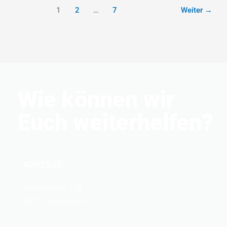
1
2
…
7
Weiter
→
Wie können wir
Euch weiterhelfen?
ADRESSE
Speditionstr. 15a
40221 Düsseldorf