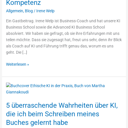
Kompetenz
Allgemein
,
Blog
/
Irene Welp
Ein Gastbeitrag. Irene Welp ist Business-Coach und hat unsere KI
Business School sowie die Advanced KI Business School
absolviert. Wir haben sie gefragt, ob sie ihre Erfahrungen mit uns
teilen möchte. Dass sie zugesagt hat, freut uns sehr, denn ihr Blick
als Coach auf KI und Führung trifft genau das, worum es uns
geht. Die […]
Weiterlesen »
5
überraschende
Wahrheiten
5 überraschende Wahrheiten über KI,
über
KI,
die ich beim Schreiben meines
die
Buches gelernt habe
ich