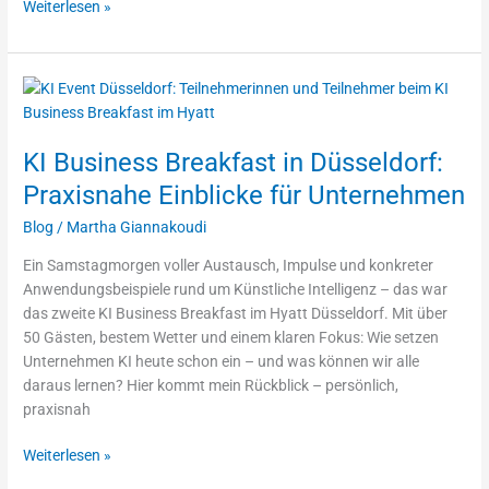
Weiterlesen »
KI
Business
Breakfast
KI Business Breakfast in Düsseldorf:
in
Düsseldorf:
Praxisnahe Einblicke für Unternehmen
Praxisnahe
Blog
/
Martha Giannakoudi
Einblicke
für
Ein Samstagmorgen voller Austausch, Impulse und konkreter
Unternehmen
Anwendungsbeispiele rund um Künstliche Intelligenz – das war
das zweite KI Business Breakfast im Hyatt Düsseldorf. Mit über
50 Gästen, bestem Wetter und einem klaren Fokus: Wie setzen
Unternehmen KI heute schon ein – und was können wir alle
daraus lernen? Hier kommt mein Rückblick – persönlich,
praxisnah
Weiterlesen »