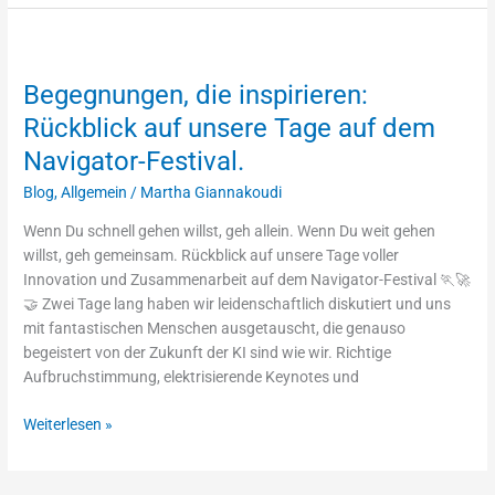
Begegnungen,
die
Begegnungen, die inspirieren:
inspirieren:
Rückblick
Rückblick auf unsere Tage auf dem
auf
Navigator-Festival.
unsere
Tage
Blog
,
Allgemein
/
Martha Giannakoudi
auf
Wenn Du schnell gehen willst, geh allein. Wenn Du weit gehen
dem
willst, geh gemeinsam. Rückblick auf unsere Tage voller
Navigator-
Innovation und Zusammenarbeit auf dem Navigator-Festival 🏃🚀
Festival.
🤝 Zwei Tage lang haben wir leidenschaftlich diskutiert und uns
mit fantastischen Menschen ausgetauscht, die genauso
begeistert von der Zukunft der KI sind wie wir. Richtige
Aufbruchstimmung, elektrisierende Keynotes und
Weiterlesen »