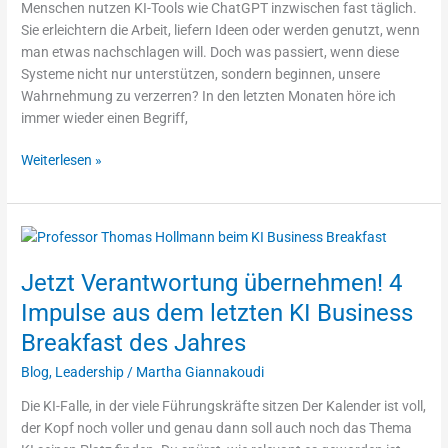
Menschen nutzen KI-Tools wie ChatGPT inzwischen fast täglich.
solltest
Sie erleichtern die Arbeit, liefern Ideen oder werden genutzt, wenn
man etwas nachschlagen will. Doch was passiert, wenn diese
Systeme nicht nur unterstützen, sondern beginnen, unsere
Wahrnehmung zu verzerren? In den letzten Monaten höre ich
immer wieder einen Begriff,
Weiterlesen »
Jetzt
Verantwortung
Jetzt Verantwortung übernehmen! 4
übernehmen!
4
Impulse aus dem letzten KI Business
Impulse
Breakfast des Jahres
aus
dem
Blog
,
Leadership
/
Martha Giannakoudi
letzten
Die KI-Falle, in der viele Führungskräfte sitzen Der Kalender ist voll,
KI
der Kopf noch voller und genau dann soll auch noch das Thema
Business