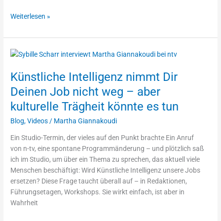
–
und
Weiterlesen »
was
das
wirklich
Künstliche
bedeutet
Intelligenz
Künstliche Intelligenz nimmt Dir
nimmt
Dir
Deinen Job nicht weg – aber
Deinen
kulturelle Trägheit könnte es tun
Job
nicht
Blog
,
Videos
/
Martha Giannakoudi
weg
Ein Studio-Termin, der vieles auf den Punkt brachte Ein Anruf
–
von n-tv, eine spontane Programmänderung – und plötzlich saß
aber
ich im Studio, um über ein Thema zu sprechen, das aktuell viele
kulturelle
Menschen beschäftigt: Wird Künstliche Intelligenz unsere Jobs
Trägheit
ersetzen? Diese Frage taucht überall auf – in Redaktionen,
könnte
Führungsetagen, Workshops. Sie wirkt einfach, ist aber in
es
Wahrheit
tun