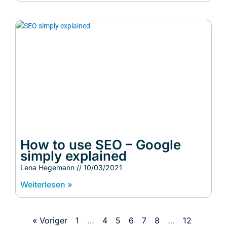
How to use SEO – Google
simply explained
Lena Hegemann
10/03/2021
Weiterlesen »
« Voriger
1
…
4
5
6
7
8
…
12