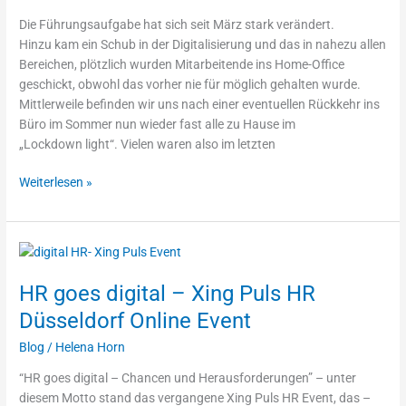
Die Führungsaufgabe hat sich seit März stark verändert.
Hinzu kam ein Schub in der Digitalisierung und das in nahezu allen
Bereichen, plötzlich wurden Mitarbeitende ins Home-Office
geschickt, obwohl das vorher nie für möglich gehalten wurde.
Mittlerweile befinden wir uns nach einer eventuellen Rückkehr ins
Büro im Sommer nun wieder fast alle zu Hause im
„Lockdown light“. Vielen waren also im letzten
Weiterlesen »
HR
goes
HR goes digital – Xing Puls HR
digital
–
Düsseldorf Online Event
Xing
Blog
/
Helena Horn
Puls
HR
“HR goes digital – Chancen und Herausforderungen” – unter
Düsseldorf
diesem Motto stand das vergangene Xing Puls HR Event, das –