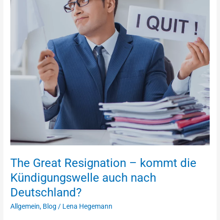
die
Kündigungswelle
auch
nach
Deutschland?
The Great Resignation – kommt die
Kündigungswelle auch nach
Deutschland?
Allgemein
,
Blog
/
Lena Hegemann