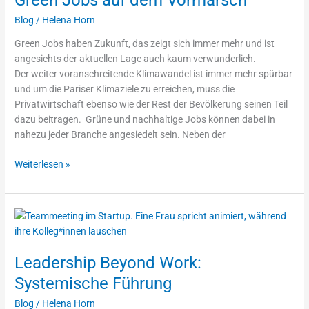
dem
Blog
/
Helena Horn
Vormarsch
Green Jobs haben Zukunft, das zeigt sich immer mehr und ist
angesichts der aktuellen Lage auch kaum verwunderlich.
Der weiter voranschreitende Klimawandel ist immer mehr spürbar
und um die Pariser Klimaziele zu erreichen, muss die
Privatwirtschaft ebenso wie der Rest der Bevölkerung seinen Teil
dazu beitragen. Grüne und nachhaltige Jobs können dabei in
nahezu jeder Branche angesiedelt sein. Neben der
Weiterlesen »
Leadership
Beyond
Work:
Leadership Beyond Work:
Systemische
Führung
Systemische Führung
Blog
/
Helena Horn