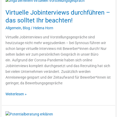
Jobinterviews
Virtuelle Jobinterviews durchführen –
durchführen
–
das solltet Ihr beachten!
das
Allgemein
,
Blog
/
Helena Horn
solltet
Ihr
Virtuelle Jobinterviews und Vorstellungsgespräche sind
beachten!
heutzutage nicht mehr wegzudenken – bei Synnous führen wir
schon lange virtuelle Interviews mit Bewerber*innen durch! Nur
selten laden wir zum persönlichen Gespräch in unser Büro
ein. Aufgrund der Corona-Pandemie haben sich online
Jobinterviews komplett durchgesetzt und das Recruiting hat sich
bei vielen Unternehmen verändert. Zusätzlich werden
Anreisewege gespart und der Zeitaufwand für Bewerber*innen ist
geringer, da Bewerbungsgespräche
Weiterlesen »
Potentialberatung