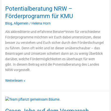
NRW
Potentialberatung NRW –
–
Förderprogramm
Förderprogramm für KMU
für
Blog
,
Allgemein
/
Helena Horn
KMU
Als akkreditierte und erfahrene Berater*innen für verschiedene
Förderprogramme möchten wir Euch dabei unterstützen, diese
besser zu verstehen und Euch sicher durch den Förderdschungel
zu führen. Denn oft wirkt und ist dieser unüberschaubar – das
Beantragen und Umsetzen scheitert dann an zu wenig Überblick
darüber, welche Fördermöglichkeiten es überhaupt für wen
gibt. In diesem Beitrag wird die Potentialberatung des Landes
NRW vorgestellt.
Weiterlesen »
Green
Jobs
Green Jobs auf dem Vormarsch
auf