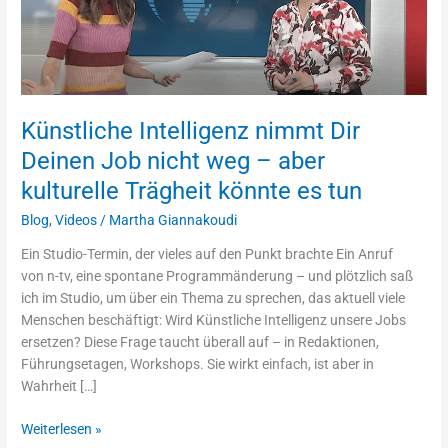
Job
nicht
weg
–
aber
kulturelle
Künstliche Intelligenz nimmt Dir
Trägheit
Deinen Job nicht weg – aber
könnte
kulturelle Trägheit könnte es tun
es
tun
Blog
,
Videos
/
Martha Giannakoudi
Ein Studio-Termin, der vieles auf den Punkt brachte Ein Anruf
von n-tv, eine spontane Programmänderung – und plötzlich saß
ich im Studio, um über ein Thema zu sprechen, das aktuell viele
Menschen beschäftigt: Wird Künstliche Intelligenz unsere Jobs
ersetzen? Diese Frage taucht überall auf – in Redaktionen,
Führungsetagen, Workshops. Sie wirkt einfach, ist aber in
Wahrheit […]
Weiterlesen »