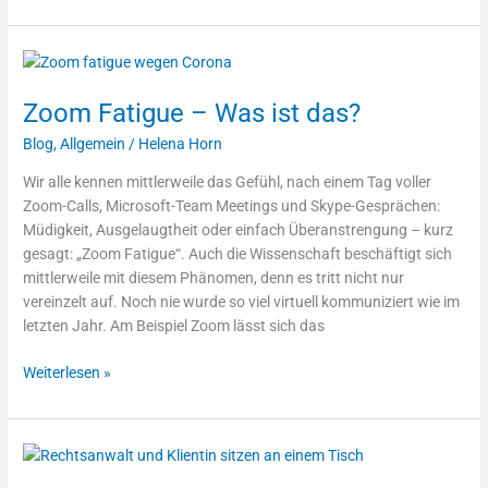
Zoom
Fatigue
Zoom Fatigue – Was ist das?
–
Was
Blog
,
Allgemein
/
Helena Horn
ist
das?
Wir alle kennen mittlerweile das Gefühl, nach einem Tag voller
Zoom-Calls, Microsoft-Team Meetings und Skype-Gesprächen:
Müdigkeit, Ausgelaugtheit oder einfach Überanstrengung – kurz
gesagt: „Zoom Fatigue“. Auch die Wissenschaft beschäftigt sich
mittlerweile mit diesem Phänomen, denn es tritt nicht nur
vereinzelt auf. Noch nie wurde so viel virtuell kommuniziert wie im
letzten Jahr. Am Beispiel Zoom lässt sich das
Weiterlesen »
Rechtliche
Vorgaben