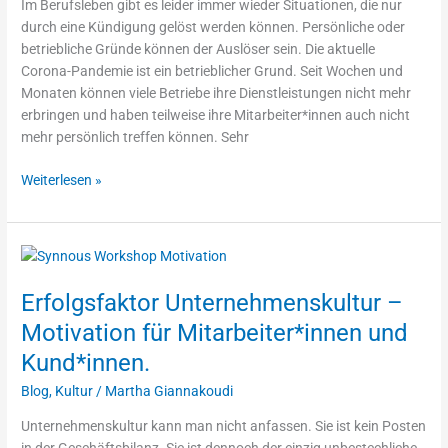
Im Berufsleben gibt es leider immer wieder Situationen, die nur
Telefon
durch eine Kündigung gelöst werden können. Persönliche oder
und
betriebliche Gründe können der Auslöser sein. Die aktuelle
Zoom
Corona-Pandemie ist ein betrieblicher Grund. Seit Wochen und
Call?
Monaten können viele Betriebe ihre Dienstleistungen nicht mehr
erbringen und haben teilweise ihre Mitarbeiter*innen auch nicht
mehr persönlich treffen können. Sehr
Weiterlesen »
Erfolgsfaktor
Unternehmenskultur
Erfolgsfaktor Unternehmenskultur –
–
Motivation
Motivation für Mitarbeiter*innen und
für
Kund*innen.
Mitarbeiter*innen
und
Blog
,
Kultur
/
Martha Giannakoudi
Kund*innen.
Unternehmenskultur kann man nicht anfassen. Sie ist kein Posten