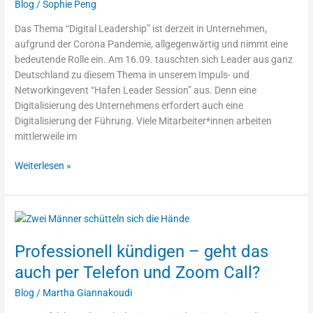
Blog
/
Sophie Peng
Leader
Session
Das Thema “Digital Leadership” ist derzeit in Unternehmen,
aufgrund der Corona Pandemie, allgegenwärtig und nimmt eine
bedeutende Rolle ein. Am 16.09. tauschten sich Leader aus ganz
Deutschland zu diesem Thema in unserem Impuls- und
Networkingevent “Hafen Leader Session” aus. Denn eine
Digitalisierung des Unternehmens erfordert auch eine
Digitalisierung der Führung. Viele Mitarbeiter*innen arbeiten
mittlerweile im
Weiterlesen »
Professionell
kündigen
Professionell kündigen – geht das
–
geht
auch per Telefon und Zoom Call?
das
Blog
/
Martha Giannakoudi
auch
per