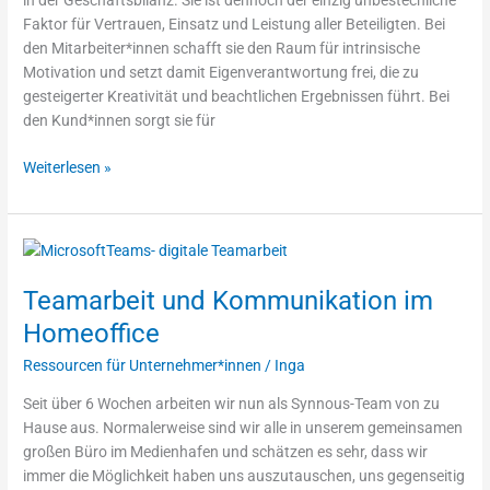
in der Geschäftsbilanz. Sie ist dennoch der einzig unbestechliche
Faktor für Vertrauen, Einsatz und Leistung aller Beteiligten. Bei
den Mitarbeiter*innen schafft sie den Raum für intrinsische
Motivation und setzt damit Eigenverantwortung frei, die zu
gesteigerter Kreativität und beachtlichen Ergebnissen führt. Bei
den Kund*innen sorgt sie für
Weiterlesen »
Teamarbeit
und
Teamarbeit und Kommunikation im
Kommunikation
im
Homeoffice
Homeoffice
Ressourcen für Unternehmer*innen
/
Inga
Seit über 6 Wochen arbeiten wir nun als Synnous-Team von zu
Hause aus. Normalerweise sind wir alle in unserem gemeinsamen
großen Büro im Medienhafen und schätzen es sehr, dass wir
immer die Möglichkeit haben uns auszutauschen, uns gegenseitig