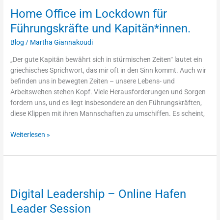
im
Home Office im Lockdown für
Lockdown
für
Führungskräfte und Kapitän*innen.
Führungskräfte
Blog
/
Martha Giannakoudi
und
Kapitän*innen.
„Der gute Kapitän bewährt sich in stürmischen Zeiten“ lautet ein
griechisches Sprichwort, das mir oft in den Sinn kommt. Auch wir
befinden uns in bewegten Zeiten – unsere Lebens- und
Arbeitswelten stehen Kopf. Viele Herausforderungen und Sorgen
fordern uns, und es liegt insbesondere an den Führungskräften,
diese Klippen mit ihren Mannschaften zu umschiffen. Es scheint,
Weiterlesen »
Digital
Leadership
Digital Leadership – Online Hafen
–
Online
Leader Session
Hafen