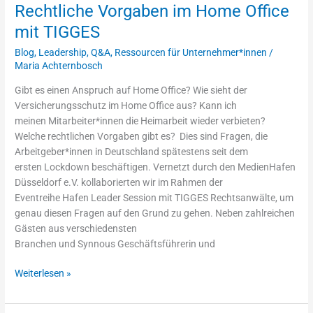
Rechtliche Vorgaben im Home Office
im
Home
mit TIGGES
Office
Blog
,
Leadership
,
Q&A
,
Ressourcen für Unternehmer*innen
/
mit
Maria Achternbosch
TIGGES
Gibt es einen Anspruch auf Home Office? Wie sieht der
Versicherungsschutz im Home Office aus? Kann ich
meinen Mitarbeiter*innen die Heimarbeit wieder verbieten?
Welche rechtlichen Vorgaben gibt es? Dies sind Fragen, die
Arbeitgeber*innen in Deutschland spätestens seit dem
ersten Lockdown beschäftigen. Vernetzt durch den MedienHafen
Düsseldorf e.V. kollaborierten wir im Rahmen der
Eventreihe Hafen Leader Session mit TIGGES Rechtsanwälte, um
genau diesen Fragen auf den Grund zu gehen. Neben zahlreichen
Gästen aus verschiedensten
Branchen und Synnous Geschäftsführerin und
Weiterlesen »